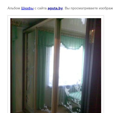
Альбом
Шкафы
с сайта
aguta.by
. Вы просматриваете изображ