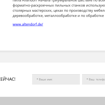
пила Altendorf начала триумфальное шествие по все
форматно-раскроечных пильных станков использую
столярных мастерских, цехах по производству мебел
деревообработке, металлообработке и по обработке 
www.altendorf.de/
ЕЙЧАС!