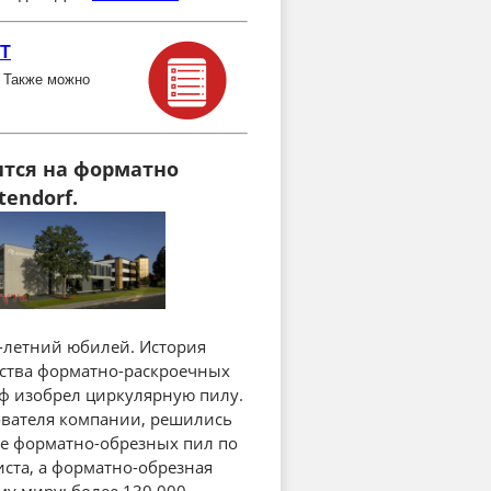
УТ
! Также можно
тся на форматно
endorf.
0-летний юбилей. История
йства форматно-раскроечных
рф изобрел циркулярную пилу.
ователя компании, решились
е форматно-обрезных пил по
листа, а форматно-обрезная