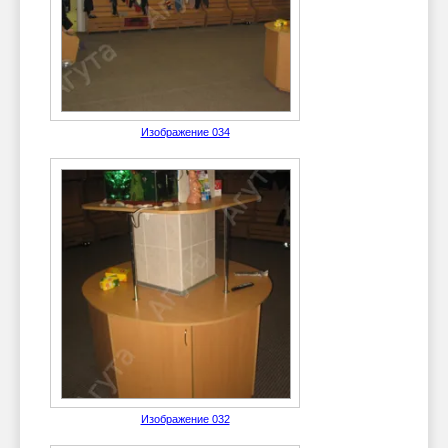
Изображение 034
Изображение 032