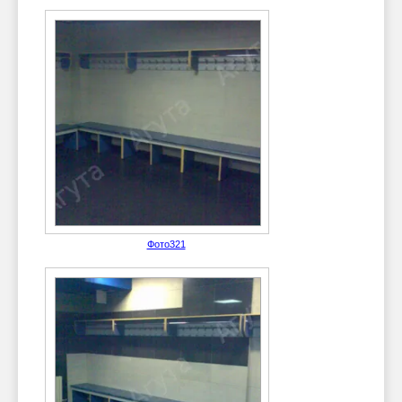
Фото321