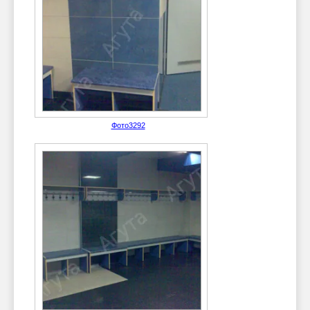
Фото3292