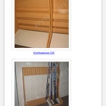
Изображение 025