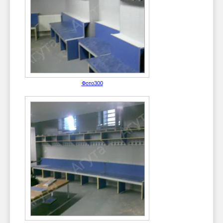
Фото300