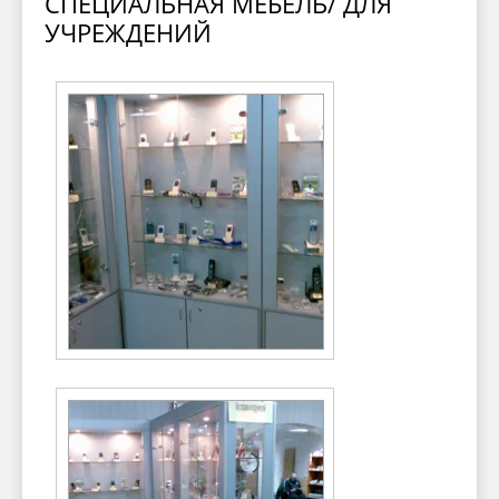
СПЕЦИАЛЬНАЯ МЕБЕЛЬ/ ДЛЯ
УЧРЕЖДЕНИЙ